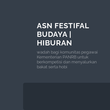
ASN FESTIFAL
BUDAYA |
HIBURAN
wadah bagi komunitas pegawai
Kementerian PANRB untuk
berkompetisi dan menyalurkan
bakat serta hobi