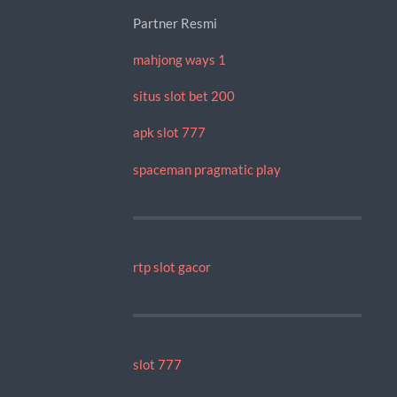
Partner Resmi
mahjong ways 1
situs slot bet 200
apk slot 777
spaceman pragmatic play
rtp slot gacor
slot 777