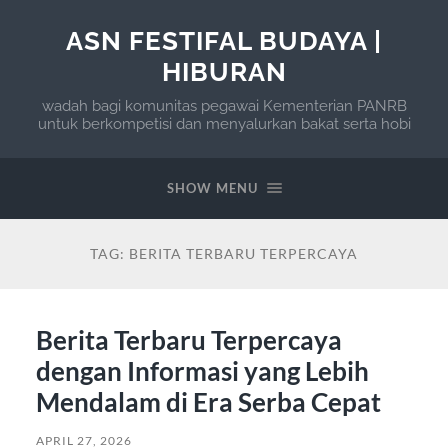
ASN FESTIFAL BUDAYA |
HIBURAN
wadah bagi komunitas pegawai Kementerian PANRB
untuk berkompetisi dan menyalurkan bakat serta hobi
SHOW MENU
TAG:
BERITA TERBARU TERPERCAYA
Berita Terbaru Terpercaya
dengan Informasi yang Lebih
Mendalam di Era Serba Cepat
APRIL 27, 2026