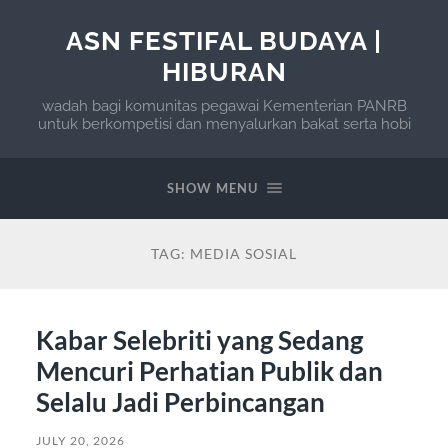
ASN FESTIFAL BUDAYA |
HIBURAN
wadah bagi komunitas pegawai Kementerian PANRB
untuk berkompetisi dan menyalurkan bakat serta hobi
SHOW MENU
TAG:
MEDIA SOSIAL
Kabar Selebriti yang Sedang
Mencuri Perhatian Publik dan
Selalu Jadi Perbincangan
JULY 20, 2026