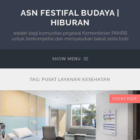
ASN FESTIFAL BUDAYA |
HIBURAN
wadah bagi komunitas pegawai Kementerian PANRB
untuk berkompetisi dan menyalurkan bakat serta hobi
SHOW MENU
TAG:
PUSAT LAYANAN KESEHATAN
STICKY POST