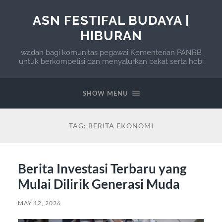
ASN FESTIFAL BUDAYA |
HIBURAN
wadah bagi komunitas pegawai Kementerian PANRB
untuk berkompetisi dan menyalurkan bakat serta hobi
SHOW MENU
TAG:
BERITA EKONOMI
Berita Investasi Terbaru yang
Mulai Dilirik Generasi Muda
MAY 12, 2026