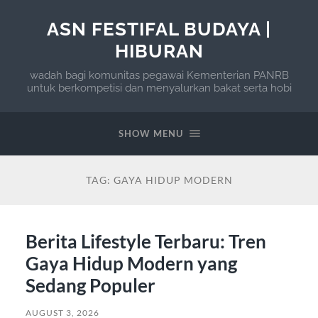
ASN FESTIFAL BUDAYA |
HIBURAN
wadah bagi komunitas pegawai Kementerian PANRB
untuk berkompetisi dan menyalurkan bakat serta hobi
SHOW MENU
TAG:
GAYA HIDUP MODERN
Berita Lifestyle Terbaru: Tren
Gaya Hidup Modern yang
Sedang Populer
AUGUST 3, 2026