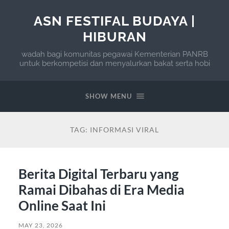
ASN FESTIFAL BUDAYA |
HIBURAN
wadah bagi komunitas pegawai Kementerian PANRB
untuk berkompetisi dan menyalurkan bakat serta hobi
SHOW MENU
TAG:
INFORMASI VIRAL
Berita Digital Terbaru yang
Ramai Dibahas di Era Media
Online Saat Ini
MAY 23, 2026