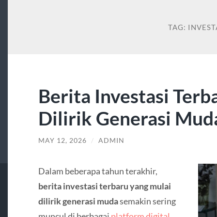
TAG:
INVEST
Berita Investasi Terb
Dilirik Generasi Mud
MAY 12, 2026
/
ADMIN
Dalam beberapa tahun terakhir,
berita investasi terbaru yang mulai
dilirik generasi muda
semakin sering
muncul di berbagai
platform digital
.