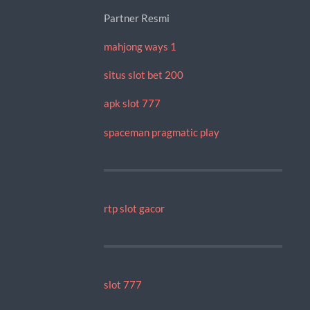
Partner Resmi
mahjong ways 1
situs slot bet 200
apk slot 777
spaceman pragmatic play
rtp slot gacor
slot 777