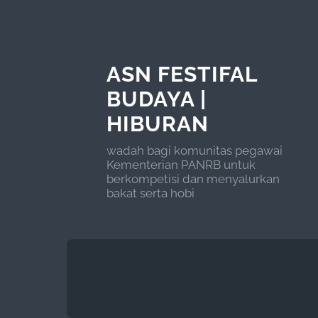
ASN FESTIFAL
BUDAYA |
HIBURAN
wadah bagi komunitas pegawai
Kementerian PANRB untuk
berkompetisi dan menyalurkan
bakat serta hobi