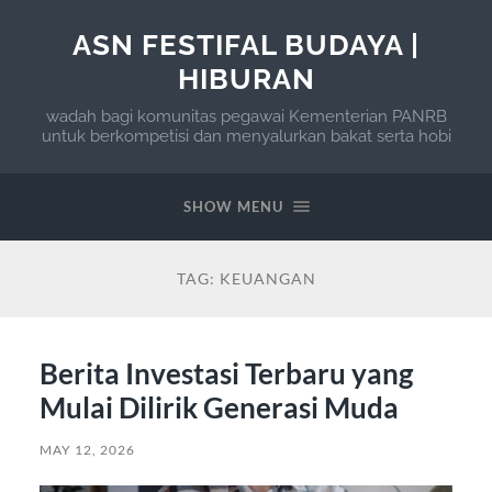
ASN FESTIFAL BUDAYA |
HIBURAN
wadah bagi komunitas pegawai Kementerian PANRB
untuk berkompetisi dan menyalurkan bakat serta hobi
SHOW MENU
TAG:
KEUANGAN
Berita Investasi Terbaru yang
Mulai Dilirik Generasi Muda
MAY 12, 2026