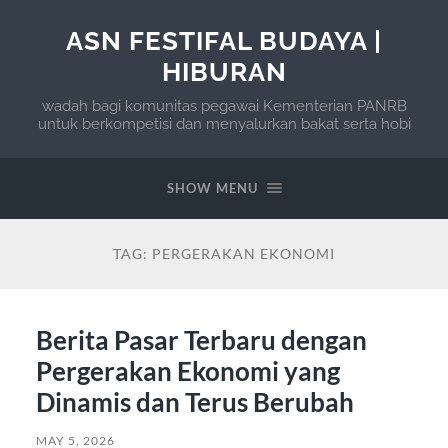
ASN FESTIFAL BUDAYA |
HIBURAN
wadah bagi komunitas pegawai Kementerian PANRB
untuk berkompetisi dan menyalurkan bakat serta hobi
SHOW MENU
TAG:
PERGERAKAN EKONOMI
Berita Pasar Terbaru dengan
Pergerakan Ekonomi yang
Dinamis dan Terus Berubah
MAY 5, 2026